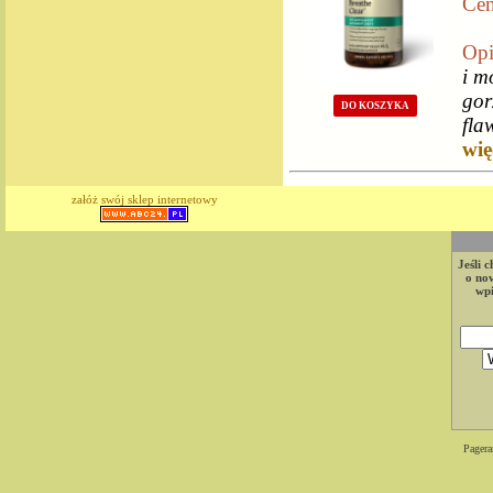
Cen
Opi
i m
gor
DO KOSZYKA
fla
więc
załóż swój sklep internetowy
Jeśli 
o now
wpi
Pagera