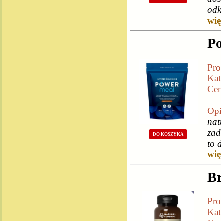
odk
więc
Po
Pro
Kat
Cen
Opi
nat
zad
DO KOSZYKA
to 
więc
Br
Pro
Kat