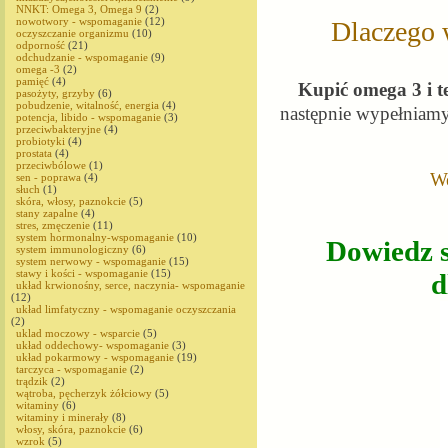
NNKT: Omega 3, Omega 9
(2)
nowotwory - wspomaganie
(12)
Dlaczego w
oczyszczanie organizmu
(10)
odporność
(21)
odchudzanie - wspomaganie
(9)
omega -3
(2)
pamięć
(4)
Kupić omega 3 i 
pasożyty, grzyby
(6)
pobudzenie, witalność, energia
(4)
następnie wypełniam
potencja, libido - wspomaganie
(3)
przeciwbakteryjne
(4)
probiotyki
(4)
prostata
(4)
przeciwbólowe
(1)
We
sen - poprawa
(4)
słuch
(1)
skóra, włosy, paznokcie
(5)
stany zapalne
(4)
stres, zmęczenie
(11)
system hormonalny-wspomaganie
(10)
Dowiedz s
system immunologiczny
(6)
system nerwowy - wspomaganie
(15)
stawy i kości - wspomaganie
(15)
d
układ krwionośny, serce, naczynia- wspomaganie
(12)
układ limfatyczny - wspomaganie oczyszczania
(2)
uklad moczowy - wsparcie
(5)
układ oddechowy- wspomaganie
(3)
układ pokarmowy - wspomaganie
(19)
tarczyca - wspomaganie
(2)
trądzik
(2)
wątroba, pęcherzyk żółciowy
(5)
witaminy
(6)
witaminy i minerały
(8)
włosy, skóra, paznokcie
(6)
wzrok
(5)