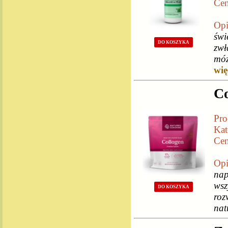
Cen
Opi
świ
DO KOSZYKA
zwł
móz
więc
Co
Pro
Kat
Cen
Opi
nap
wsz
DO KOSZYKA
roz
nat