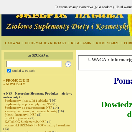
Ta strona stosuje ciasteczka (pliki cookies). Ustal w
GŁÓWNA
·
INFORMACJE i KONTAKT
·
REGULAMIN
·
KOMENTARZE
·
FOR
.:: SZUKAJ ::.
UWAGA : Informację o
szukaj w opisach
Poma
»
PROMOCJE !!!
»
NOWOŚCI !!!
● NSP - Naturalne Słoneczne Produkty - ziołowe
nutraceutyki
Suplementy : kapsułki i tabletki
(140)
Dowiedz
Suplementy w postaci płynnej NSP
(9)
Suplementy do rozpuszczania NSP
(14)
d
Zestawy celowane , w zestawach taniej
(16)
Maści i kosmetyki NSP
(8)
Środki czyszczące
(2)
KATALOG Suplementów NSP
(1)
kosmetyki BREMANI - 100% natury i rezultatu
(13)