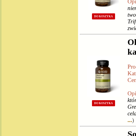
Opi
nie
two
DO KOSZYKA
Tri
zw
Ol
ka
Pro
Kat
Cen
Opi
któ
DO KOSZYKA
Gre
cel
...
)
So