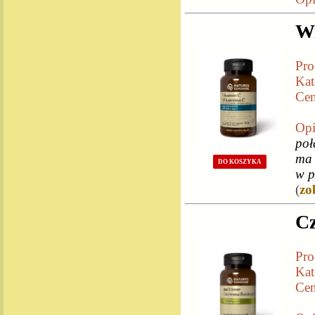
Wi
Pro
Kat
Cen
Opi
poł
ma 
DO KOSZYKA
w p
(
zo
Cz
Pro
Kat
Cen