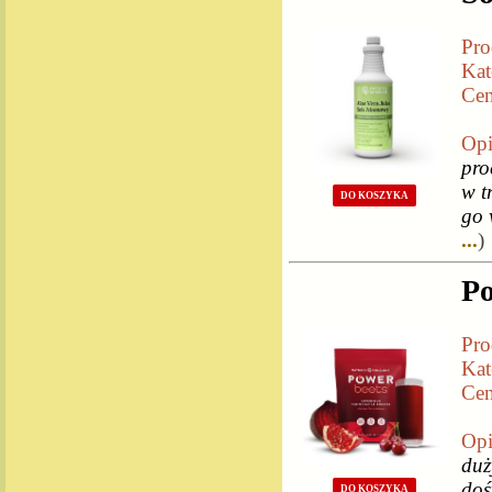
Pro
Kat
Cen
Opi
pro
w t
DO KOSZYKA
go 
...
)
Po
Pro
Kat
Cen
Opi
duż
doś
DO KOSZYKA