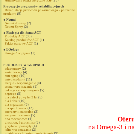
Autentyczne olejki eteryczne NSP
(13)
Propozycje programów rehabilitacyjnych
Rehabilitacja przewodu pokarmowego - potrzebne
produkty
(8)
● Neumi
Neumi doustny
(2)
Neumi Spray
(2)
● Ekologia dla domu ACT
Produkty ACT
(30)
Katalog produktów ACT
(1)
Pakiet startowy ACT
(1)
● EQology
Omega 3 w płynie
(1)
PRODUKTY W GRUPACH
adaptogeny
(2)
aminokwasy
(4)
anti aging
(10)
antyoksydanty
(11)
alergie - wspomaganie
(4)
astma wspomaganie
(1)
cukrzyca - wspomaganie
(5)
depresja
(5)
dla dzieci powyżej 3 lat
(5)
dla kobiet
(10)
dla mężczyzn
(6)
dla sportowców
(13)
energetyki naturalne
(3)
enzymy trawienne
(5)
Ofer
dna moczanowa
(4)
glutation, l-glutamina
(2)
na Omega-3 i n
grzybica i pasożyty
(4)
jelita wspomaganie
(2)
miażdżyca,cholesterol,nadciśnienie
(9)