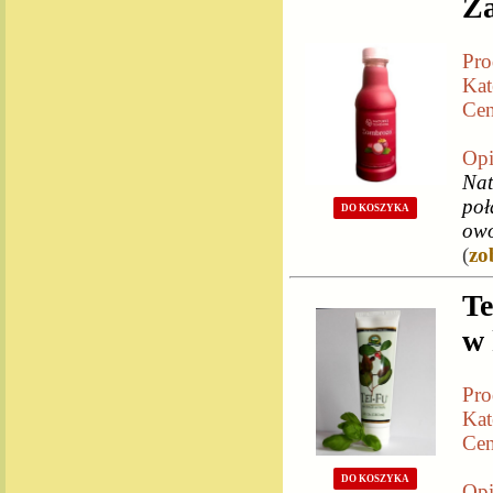
Za
Pro
Kat
Cen
Opi
Nat
poł
DO KOSZYKA
owo
(
zo
Te
w
Pro
Kat
Cen
DO KOSZYKA
Opi