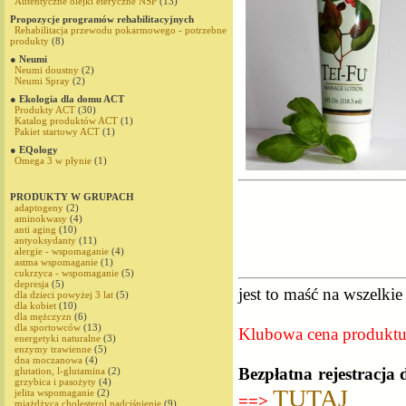
Autentyczne olejki eteryczne NSP
(13)
Propozycje programów rehabilitacyjnych
Rehabilitacja przewodu pokarmowego - potrzebne
produkty
(8)
● Neumi
Neumi doustny
(2)
Neumi Spray
(2)
● Ekologia dla domu ACT
Produkty ACT
(30)
Katalog produktów ACT
(1)
Pakiet startowy ACT
(1)
● EQology
Omega 3 w płynie
(1)
PRODUKTY W GRUPACH
adaptogeny
(2)
aminokwasy
(4)
anti aging
(10)
antyoksydanty
(11)
alergie - wspomaganie
(4)
astma wspomaganie
(1)
cukrzyca - wspomaganie
(5)
depresja
(5)
jest to maść na wszelki
dla dzieci powyżej 3 lat
(5)
dla kobiet
(10)
dla mężczyzn
(6)
dla sportowców
(13)
Klubowa cena produkt
energetyki naturalne
(3)
enzymy trawienne
(5)
dna moczanowa
(4)
Bezpłatna rejestracja
glutation, l-glutamina
(2)
grzybica i pasożyty
(4)
TUTAJ
jelita wspomaganie
(2)
==>
miażdżyca,cholesterol,nadciśnienie
(9)