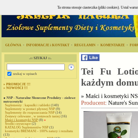
Ta strona stosuje ciasteczka (pliki cookies). Ustal w
GŁÓWNA
·
INFORMACJE i KONTAKT
·
REGULAMIN
·
KOMENTARZE
·
FOR
.:: SZUKAJ ::.
Tei Fu Loti
szukaj w opisach
każdym dom
»
PROMOCJE !!!
»
NOWOŚCI !!!
»
Maści i kosmetyki N
● NSP - Naturalne Słoneczne Produkty - ziołowe
Producent:
Nature's Su
nutraceutyki
Suplementy : kapsułki i tabletki
(140)
Suplementy w postaci płynnej NSP
(9)
Suplementy do rozpuszczania NSP
(14)
Zestawy celowane , w zestawach taniej
(16)
Maści i kosmetyki NSP
(8)
»
Środki czyszczące
(2)
KATALOG Suplementów NSP
(1)
kosmetyki BREMANI - 100% natury i rezultatu
(13)