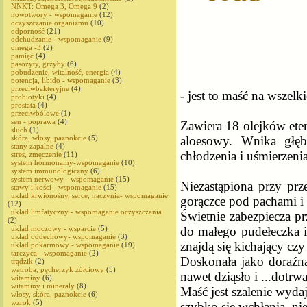
NNKT: Omega 3, Omega 9
(2)
nowotwory - wspomaganie
(12)
oczyszczanie organizmu
(10)
odporność
(21)
odchudzanie - wspomaganie
(9)
omega -3
(2)
pamięć
(4)
pasożyty, grzyby
(6)
pobudzenie, witalność, energia
(4)
potencja, libido - wspomaganie
(3)
przeciwbakteryjne
(4)
- jest to maść na wszel
probiotyki
(4)
prostata
(4)
przeciwbólowe
(1)
sen - poprawa
(4)
Zawiera 18 olejków ete
słuch
(1)
aloesowy. Wnika głęb
skóra, włosy, paznokcie
(5)
stany zapalne
(4)
chłodzenia i uśmierzen
stres, zmęczenie
(11)
system hormonalny-wspomaganie
(10)
system immunologiczny
(6)
system nerwowy - wspomaganie
(15)
Niezastąpiona przy prz
stawy i kości - wspomaganie
(15)
układ krwionośny, serce, naczynia- wspomaganie
gorączce pod pachami i
(12)
układ limfatyczny - wspomaganie oczyszczania
Świetnie zabezpiecza pr
(2)
do małego pudełeczka i
uklad moczowy - wsparcie
(5)
układ oddechowy- wspomaganie
(3)
znajdą się kichający cz
układ pokarmowy - wspomaganie
(19)
tarczyca - wspomaganie
(2)
Doskonała jako doraźn
trądzik
(2)
wątroba, pęcherzyk żółciowy
(5)
nawet dziąsło i ...dotr
witaminy
(6)
witaminy i minerały
(8)
Maść jest szalenie wydaj
włosy, skóra, paznokcie
(6)
wzrok
(5)
szybko się wchłania, nie