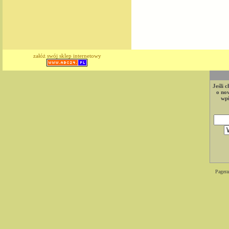
załóż swój sklep internetowy
Jeśli 
o now
wpi
Pagera