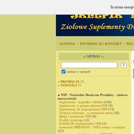
Ta strona stosuj
GŁÓWNA
·
INFORMACJE i KONTAKT
·
REG
.:: SZUKAJ ::.
szukaj w opisach
»
PROMOCJE !!!
»
NOWOŚCI !!!
● NSP - Naturalne Słoneczne Produkty - ziołowe
nutraceutyki
Suplementy : kapsułki i tabletki
(140)
Suplementy w postaci płynnej NSP
(9)
Suplementy do rozpuszczania NSP
(14)
Zestawy celowane , w zestawach taniej
(16)
Maści i kosmetyki NSP
(8)
Środki czyszczące
(2)
KATALOG Suplementów NSP
(1)
kosmetyki BREMANI - 100% natury i rezultatu
(13)