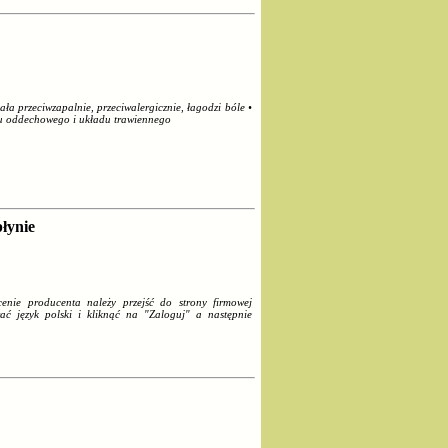
ła przeciwzapalnie, przeciwalergicznie, łagodzi bóle •
du oddechowego i układu trawiennego
łynie
ie producenta należy przejść do strony firmowej
ać język polski i kliknąć na "Zaloguj" a następnie