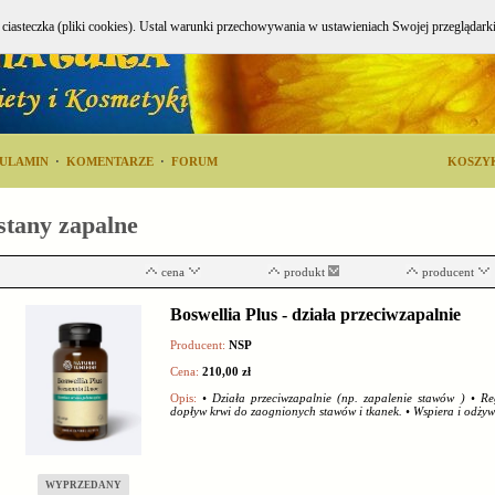
e ciasteczka (pliki cookies). Ustal warunki przechowywania w ustawieniach Swojej przeglądark
ULAMIN
·
KOMENTARZE
·
FORUM
KOSZY
stany zapalne
cena
produkt
producent
Boswellia Plus - działa przeciwzapalnie
Producent:
NSP
Cena:
210,00 zł
Opis:
• Działa przeciwzapalnie (np. zapalenie stawów ) • R
dopływ krwi do zaognionych stawów i tkanek. • Wspiera i odży
WYPRZEDANY