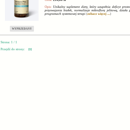
Opis:
Unikalny suplement diety, który uzupełnia deficyt prote
przyswajania białek, normalizuje mikroflorę jelitową, dział
programach systemowej terapi
(
zobacz więcej ...
)
WYPRZEDANY
Strona: 1 / 1
Przejdź do strony:
[1]