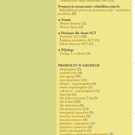
Autentyczne olejki eteryczne NSP
(13)
Propozycje programów rehabilitacyjnych
Rehabilitacja przewodu pokarmowego - potrzebne
produkty
(8)
● Neumi
Neumi doustny
(2)
Neumi Spray
(2)
● Ekologia dla domu ACT
Produkty ACT
(30)
Katalog produktów ACT
(1)
Pakiet startowy ACT
(1)
● EQology
Omega 3 w płynie
(1)
PRODUKTY W GRUPACH
adaptogeny
(2)
aminokwasy
(4)
anti aging
(10)
antyoksydanty
(11)
alergie - wspomaganie
(4)
astma wspomaganie
(1)
cukrzyca - wspomaganie
(5)
depresja
(5)
dla dzieci powyżej 3 lat
(5)
dla kobiet
(10)
dla mężczyzn
(6)
dla sportowców
(13)
energetyki naturalne
(3)
enzymy trawienne
(5)
dna moczanowa
(4)
glutation, l-glutamina
(2)
grzybica i pasożyty
(4)
jelita wspomaganie
(2)
miażdżyca,cholesterol,nadciśnienie
(9)