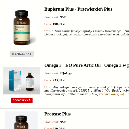
Buplerum Plus - Przewiercień Plus
Producent:
NSP
Cena:
190,00 zł
Opis:
• Normalizuje funkcje wątroby i układu trawiennego • Dzia
Działa uspokajająco i rozkurczowo przy chorobach m.in. ukła
WYPRZEDANY
Omega 3 - EQ Pure Artic Oil - Omega 3 w p
Producent:
EQology
Cena:
233,00 zł
Opis:
Aby zakupić omega 3 i inne produkty EQology w cen
http://new.eqology.com/11259821 , kliknąć "Go Back", wybr
"Zarejestruj się" i "Utwórz konto". Od tej
(
zobacz więcej ...
)
DO KOSZYKA
Protease Plus
Producent:
NSP
Cena:
210,00 zł