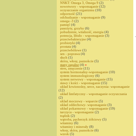
NNKT: Omega 3, Omega 9
(2)
nowotwory - wspomaganie
(12)
oczyszczanie organizmu
(10)
odporność
(21)
odchudzanie - wspomaganie
(9)
omega -3
(2)
pamięć
(4)
pasożyty, grzyby
(6)
pobudzenie, witalność, energia
(4)
potencja, libido - wspomaganie
(3)
przeciwbakteryjne
(4)
probiotyki
(4)
prostata
(4)
przeciwbólowe
(1)
sen - poprawa
(4)
słuch
(1)
skóra, włosy, paznokcie
(5)
stany zapalne
(4)
»
stres, zmęczenie
(11)
system hormonalny-wspomaganie
(10)
system immunologiczny
(6)
system nerwowy - wspomaganie
(15)
stawy i kości - wspomaganie
(15)
układ krwionośny, serce, naczynia- wspomaganie
(12)
układ limfatyczny - wspomaganie oczyszczania
(2)
uklad moczowy - wsparcie
(5)
układ oddechowy- wspomaganie
(3)
układ pokarmowy - wspomaganie
(19)
tarczyca - wspomaganie
(2)
trądzik
(2)
wątroba, pęcherzyk żółciowy
(5)
witaminy
(6)
witaminy i minerały
(8)
włosy, skóra, paznokcie
(6)
wzrok
(5)