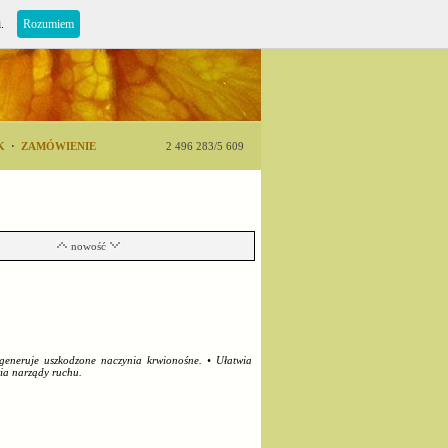
i.
Rozumiem
K
·
ZAMÓWIENIE
2 496 283/5 609
nowość
egeneruje uszkodzone naczynia krwionośne. • Ułatwia
wia narządy ruchu.