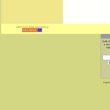
załóż swój sklep internetowy
Jeśli 
o now
wpi
Pagera