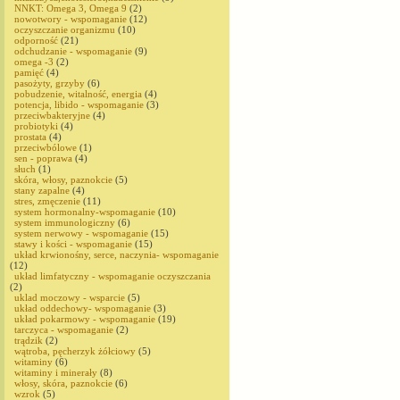
NNKT: Omega 3, Omega 9
(2)
nowotwory - wspomaganie
(12)
oczyszczanie organizmu
(10)
odporność
(21)
odchudzanie - wspomaganie
(9)
omega -3
(2)
pamięć
(4)
pasożyty, grzyby
(6)
pobudzenie, witalność, energia
(4)
potencja, libido - wspomaganie
(3)
przeciwbakteryjne
(4)
probiotyki
(4)
prostata
(4)
przeciwbólowe
(1)
sen - poprawa
(4)
słuch
(1)
skóra, włosy, paznokcie
(5)
stany zapalne
(4)
stres, zmęczenie
(11)
system hormonalny-wspomaganie
(10)
system immunologiczny
(6)
system nerwowy - wspomaganie
(15)
stawy i kości - wspomaganie
(15)
układ krwionośny, serce, naczynia- wspomaganie
(12)
układ limfatyczny - wspomaganie oczyszczania
(2)
uklad moczowy - wsparcie
(5)
układ oddechowy- wspomaganie
(3)
układ pokarmowy - wspomaganie
(19)
tarczyca - wspomaganie
(2)
trądzik
(2)
wątroba, pęcherzyk żółciowy
(5)
witaminy
(6)
witaminy i minerały
(8)
włosy, skóra, paznokcie
(6)
wzrok
(5)