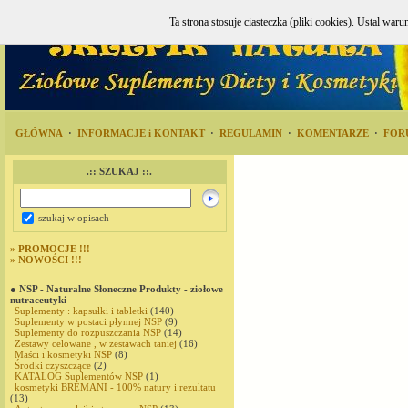
Ta strona stosuje ciasteczka (pliki cookies). Ustal w
GŁÓWNA
·
INFORMACJE i KONTAKT
·
REGULAMIN
·
KOMENTARZE
·
FOR
.:: SZUKAJ ::.
szukaj w opisach
»
PROMOCJE !!!
»
NOWOŚCI !!!
● NSP - Naturalne Słoneczne Produkty - ziołowe
nutraceutyki
Suplementy : kapsułki i tabletki
(140)
Suplementy w postaci płynnej NSP
(9)
Suplementy do rozpuszczania NSP
(14)
Zestawy celowane , w zestawach taniej
(16)
Maści i kosmetyki NSP
(8)
Środki czyszczące
(2)
KATALOG Suplementów NSP
(1)
kosmetyki BREMANI - 100% natury i rezultatu
(13)