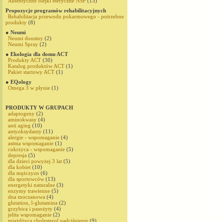
Autentyczne olejki eteryczne NSP
(13)
Propozycje programów rehabilitacyjnych
Rehabilitacja przewodu pokarmowego - potrzebne
produkty
(8)
● Neumi
Neumi doustny
(2)
Neumi Spray
(2)
● Ekologia dla domu ACT
Produkty ACT
(30)
Katalog produktów ACT
(1)
Pakiet startowy ACT
(1)
● EQology
Omega 3 w płynie
(1)
PRODUKTY W GRUPACH
adaptogeny
(2)
aminokwasy
(4)
anti aging
(10)
antyoksydanty
(11)
alergie - wspomaganie
(4)
astma wspomaganie
(1)
cukrzyca - wspomaganie
(5)
depresja
(5)
dla dzieci powyżej 3 lat
(5)
dla kobiet
(10)
dla mężczyzn
(6)
dla sportowców
(13)
energetyki naturalne
(3)
enzymy trawienne
(5)
dna moczanowa
(4)
glutation, l-glutamina
(2)
grzybica i pasożyty
(4)
jelita wspomaganie
(2)
miażdżyca,cholesterol,nadciśnienie
(9)