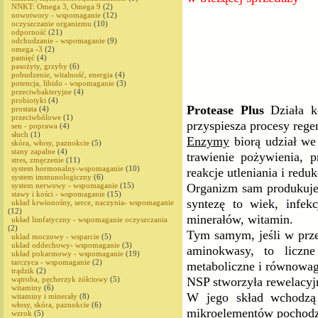
NNKT: Omega 3, Omega 9
(2)
nowotwory - wspomaganie
(12)
oczyszczanie organizmu
(10)
odporność
(21)
odchudzanie - wspomaganie
(9)
omega -3
(2)
pamięć
(4)
pasożyty, grzyby
(6)
pobudzenie, witalność, energia
(4)
potencja, libido - wspomaganie
(3)
przeciwbakteryjne
(4)
probiotyki
(4)
Protease Plus
Działa ko
prostata
(4)
przeciwbólowe
(1)
przyspiesza procesy rege
sen - poprawa
(4)
słuch
(1)
Enzymy
biorą udział we
skóra, włosy, paznokcie
(5)
stany zapalne
(4)
trawienie pożywienia, 
stres, zmęczenie
(11)
system hormonalny-wspomaganie
(10)
reakcje utleniania i reduk
system immunologiczny
(6)
Organizm sam produkuje 
system nerwowy - wspomaganie
(15)
stawy i kości - wspomaganie
(15)
syntezę to wiek, infek
układ krwionośny, serce, naczynia- wspomaganie
(12)
minerałów, witamin.
układ limfatyczny - wspomaganie oczyszczania
(2)
Tym samym, jeśli w prz
uklad moczowy - wsparcie
(5)
układ oddechowy- wspomaganie
(3)
aminokwasy, to liczn
układ pokarmowy - wspomaganie
(19)
tarczyca - wspomaganie
(2)
metaboliczne i równowag
trądzik
(2)
NSP stworzyła rewelacyjn
wątroba, pęcherzyk żółciowy
(5)
witaminy
(6)
W jego skład wchodzą 
witaminy i minerały
(8)
włosy, skóra, paznokcie
(6)
mikroelementów pochodze
wzrok
(5)