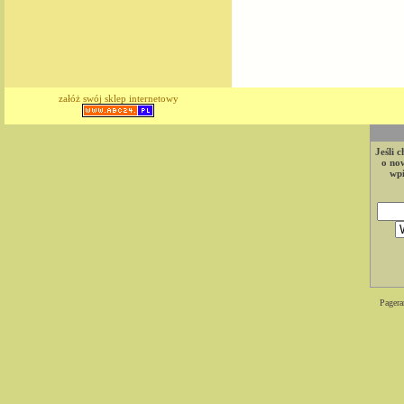
załóż swój sklep internetowy
Jeśli 
o now
wpi
Pagera