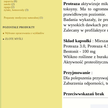
zaparcia
(6)
Proteaza
aktywizuje mikr
zatoki
(2)
zgaga
(2)
toksyny. Ma to ogromne
żylaki, hemoroidy
(3)
prawidłowym poziomie.
Preparaty medycyny naturalnej
(1)
Badania wykazały, że pr
w wysokich dawkach prze
POZOSTAŁE PRODUKTY
Zalecany w profilaktyce 
● Wybrane opracowania z wykładów
● ZŁOTE MYŚLI
Skład kapsułki
: Mieszan
Proteaza 3.0, Proteaza 4.
Bentonit - 100 mg
Włókno roślinne z burak
Aktywność proteolityczn
Przyjmowanie
:
Dla polepszenia przyswaj
Zaburzenia odporności, t
Przeciwwskazań brak