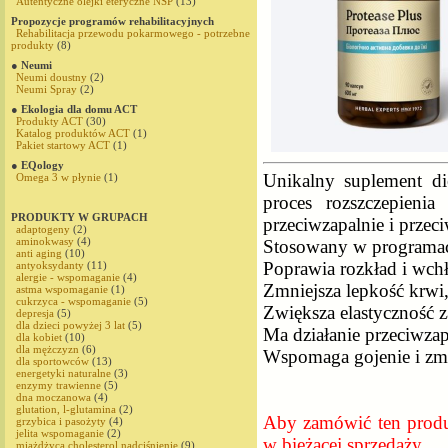
Autentyczne olejki eteryczne NSP
(13)
Propozycje programów rehabilitacyjnych
Rehabilitacja przewodu pokarmowego - potrzebne
produkty
(8)
● Neumi
Neumi doustny
(2)
Neumi Spray
(2)
● Ekologia dla domu ACT
Produkty ACT
(30)
Katalog produktów ACT
(1)
Pakiet startowy ACT
(1)
● EQology
Unikalny suplement die
Omega 3 w płynie
(1)
proces rozszczepienia 
PRODUKTY W GRUPACH
przeciwzapalnie i prz
adaptogeny
(2)
aminokwasy
(4)
Stosowany w programach
anti aging
(10)
Poprawia rozkład i wch
antyoksydanty
(11)
alergie - wspomaganie
(4)
Zmniejsza lepkość krwi,
astma wspomaganie
(1)
cukrzyca - wspomaganie
(5)
Zwiększa elastyczność z
depresja
(5)
dla dzieci powyżej 3 lat
(5)
Ma ​​działanie przeciwz
dla kobiet
(10)
dla mężczyzn
(6)
Wspomaga gojenie i zmie
dla sportowców
(13)
energetyki naturalne
(3)
enzymy trawienne
(5)
dna moczanowa
(4)
glutation, l-glutamina
(2)
Aby zamówić ten produk
grzybica i pasożyty
(4)
jelita wspomaganie
(2)
w bieżącej sprzedaży
miażdżyca,cholesterol,nadciśnienie
(9)