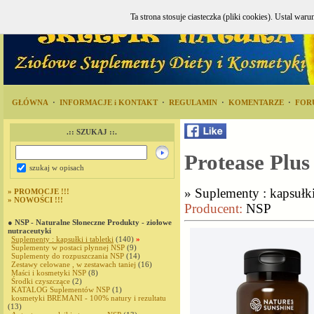
Ta strona stosuje ciasteczka (pliki cookies). Ustal w
GŁÓWNA
·
INFORMACJE i KONTAKT
·
REGULAMIN
·
KOMENTARZE
·
FOR
.:: SZUKAJ ::.
Protease Plus
szukaj w opisach
»
Suplementy : kapsułki 
»
PROMOCJE !!!
»
NOWOŚCI !!!
Producent:
NSP
● NSP - Naturalne Słoneczne Produkty - ziołowe
nutraceutyki
Suplementy : kapsułki i tabletki
(140)
»
Suplementy w postaci płynnej NSP
(9)
Suplementy do rozpuszczania NSP
(14)
Zestawy celowane , w zestawach taniej
(16)
Maści i kosmetyki NSP
(8)
Środki czyszczące
(2)
KATALOG Suplementów NSP
(1)
kosmetyki BREMANI - 100% natury i rezultatu
(13)