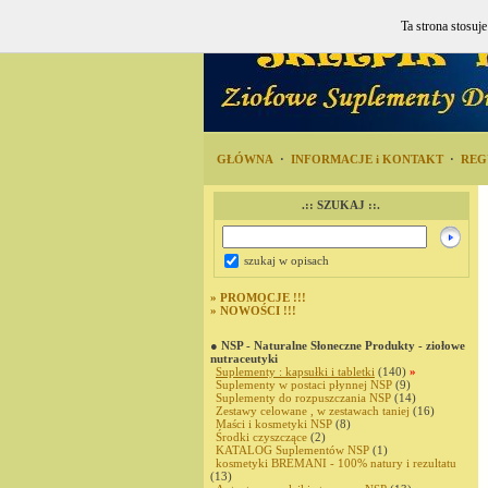
Ta strona stosuj
GŁÓWNA
·
INFORMACJE i KONTAKT
·
REG
.:: SZUKAJ ::.
szukaj w opisach
»
PROMOCJE !!!
»
NOWOŚCI !!!
● NSP - Naturalne Słoneczne Produkty - ziołowe
nutraceutyki
Suplementy : kapsułki i tabletki
(140)
»
Suplementy w postaci płynnej NSP
(9)
Suplementy do rozpuszczania NSP
(14)
Zestawy celowane , w zestawach taniej
(16)
Maści i kosmetyki NSP
(8)
Środki czyszczące
(2)
KATALOG Suplementów NSP
(1)
kosmetyki BREMANI - 100% natury i rezultatu
(13)