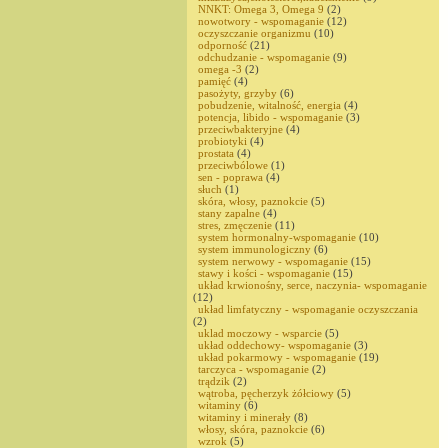
NNKT: Omega 3, Omega 9
(2)
nowotwory - wspomaganie
(12)
oczyszczanie organizmu
(10)
odporność
(21)
odchudzanie - wspomaganie
(9)
omega -3
(2)
pamięć
(4)
pasożyty, grzyby
(6)
pobudzenie, witalność, energia
(4)
potencja, libido - wspomaganie
(3)
przeciwbakteryjne
(4)
probiotyki
(4)
prostata
(4)
przeciwbólowe
(1)
sen - poprawa
(4)
słuch
(1)
skóra, włosy, paznokcie
(5)
stany zapalne
(4)
stres, zmęczenie
(11)
system hormonalny-wspomaganie
(10)
system immunologiczny
(6)
system nerwowy - wspomaganie
(15)
stawy i kości - wspomaganie
(15)
układ krwionośny, serce, naczynia- wspomaganie
(12)
układ limfatyczny - wspomaganie oczyszczania
(2)
uklad moczowy - wsparcie
(5)
układ oddechowy- wspomaganie
(3)
układ pokarmowy - wspomaganie
(19)
tarczyca - wspomaganie
(2)
trądzik
(2)
wątroba, pęcherzyk żółciowy
(5)
witaminy
(6)
witaminy i minerały
(8)
włosy, skóra, paznokcie
(6)
wzrok
(5)