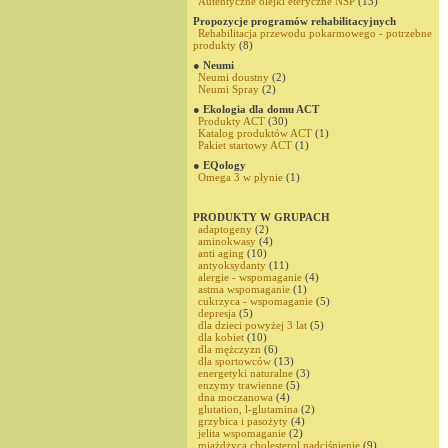
Autentyczne olejki eteryczne NSP
(13)
Propozycje programów rehabilitacyjnych
Rehabilitacja przewodu pokarmowego - potrzebne
produkty
(8)
● Neumi
Neumi doustny
(2)
Neumi Spray
(2)
● Ekologia dla domu ACT
Produkty ACT
(30)
Katalog produktów ACT
(1)
Pakiet startowy ACT
(1)
● EQology
Omega 3 w płynie
(1)
PRODUKTY W GRUPACH
adaptogeny
(2)
aminokwasy
(4)
anti aging
(10)
antyoksydanty
(11)
alergie - wspomaganie
(4)
astma wspomaganie
(1)
cukrzyca - wspomaganie
(5)
depresja
(5)
dla dzieci powyżej 3 lat
(5)
dla kobiet
(10)
dla mężczyzn
(6)
dla sportowców
(13)
energetyki naturalne
(3)
enzymy trawienne
(5)
dna moczanowa
(4)
glutation, l-glutamina
(2)
grzybica i pasożyty
(4)
jelita wspomaganie
(2)
miażdżyca,cholesterol,nadciśnienie
(9)