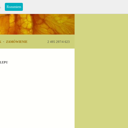
i.
Rozumiem
K
·
ZAMÓWIENIE
2 495 297/4 623
LEPU