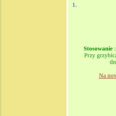
Stosowanie
:
Przy grzybi
dn
Na now