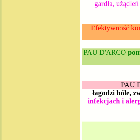
gardła, użądleń
Efektywność kor
PAU D'ARCO
pom
PAU D
łagodzi bóle, z
infekcjach i aler