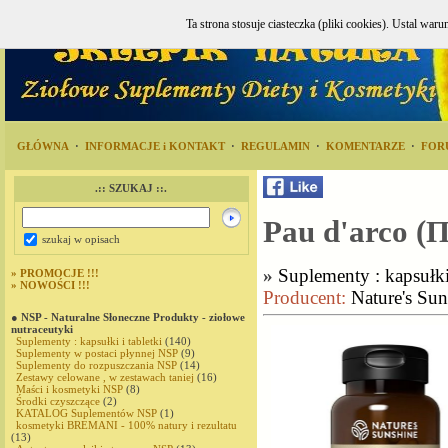
Ta strona stosuje ciasteczka (pliki cookies). Ustal w
GŁÓWNA
·
INFORMACJE i KONTAKT
·
REGULAMIN
·
KOMENTARZE
·
FOR
.:: SZUKAJ ::.
Pau d'arco (
szukaj w opisach
»
Suplementy : kapsułki 
»
PROMOCJE !!!
»
NOWOŚCI !!!
Producent:
Nature's Sun
● NSP - Naturalne Słoneczne Produkty - ziołowe
nutraceutyki
Suplementy : kapsułki i tabletki
(140)
Suplementy w postaci płynnej NSP
(9)
Suplementy do rozpuszczania NSP
(14)
Zestawy celowane , w zestawach taniej
(16)
Maści i kosmetyki NSP
(8)
Środki czyszczące
(2)
KATALOG Suplementów NSP
(1)
kosmetyki BREMANI - 100% natury i rezultatu
(13)