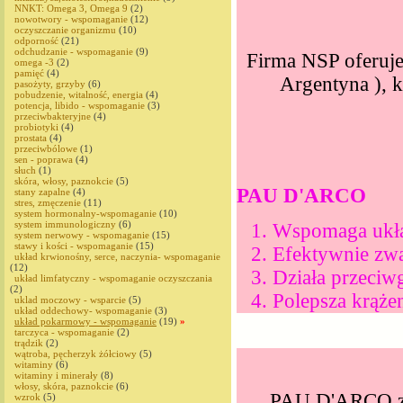
NNKT: Omega 3, Omega 9
(2)
nowotwory - wspomaganie
(12)
oczyszczanie organizmu
(10)
odporność
(21)
odchudzanie - wspomaganie
(9)
Firma NSP oferuj
omega -3
(2)
pamięć
(4)
Argentyna ), k
pasożyty, grzyby
(6)
pobudzenie, witalność, energia
(4)
potencja, libido - wspomaganie
(3)
przeciwbakteryjne
(4)
probiotyki
(4)
prostata
(4)
przeciwbólowe
(1)
sen - poprawa
(4)
słuch
(1)
skóra, włosy, paznokcie
(5)
PAU D'ARCO
stany zapalne
(4)
stres, zmęczenie
(11)
system hormonalny-wspomaganie
(10)
system immunologiczny
(6)
Wspomaga ukł
system nerwowy - wspomaganie
(15)
stawy i kości - wspomaganie
(15)
Efektywnie zwal
układ krwionośny, serce, naczynia- wspomaganie
(12)
Działa przeciw
układ limfatyczny - wspomaganie oczyszczania
(2)
Polepsza krąże
uklad moczowy - wsparcie
(5)
układ oddechowy- wspomaganie
(3)
układ pokarmowy - wspomaganie
(19)
»
tarczyca - wspomaganie
(2)
trądzik
(2)
wątroba, pęcherzyk żółciowy
(5)
witaminy
(6)
witaminy i minerały
(8)
włosy, skóra, paznokcie
(6)
PAU D'ARCO zaw
wzrok
(5)