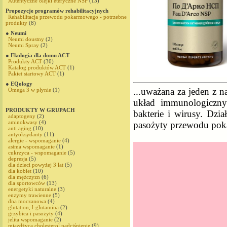
Autentyczne olejki eteryczne NSP
(13)
Propozycje programów rehabilitacyjnych
Rehabilitacja przewodu pokarmowego - potrzebne
produkty
(8)
● Neumi
Neumi doustny
(2)
Neumi Spray
(2)
● Ekologia dla domu ACT
Produkty ACT
(30)
Katalog produktów ACT
(1)
Pakiet startowy ACT
(1)
● EQology
...uważana za jeden z 
Omega 3 w płynie
(1)
układ immunologiczny
PRODUKTY W GRUPACH
bakterie i wirusy. Dzia
adaptogeny
(2)
aminokwasy
(4)
pasożyty przewodu pokar
anti aging
(10)
antyoksydanty
(11)
alergie - wspomaganie
(4)
astma wspomaganie
(1)
cukrzyca - wspomaganie
(5)
depresja
(5)
dla dzieci powyżej 3 lat
(5)
dla kobiet
(10)
dla mężczyzn
(6)
dla sportowców
(13)
energetyki naturalne
(3)
enzymy trawienne
(5)
dna moczanowa
(4)
glutation, l-glutamina
(2)
grzybica i pasożyty
(4)
jelita wspomaganie
(2)
miażdżyca,cholesterol,nadciśnienie
(9)