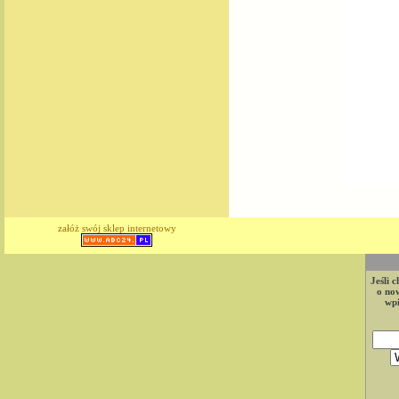
załóż swój sklep internetowy
Jeśli 
o now
wpi