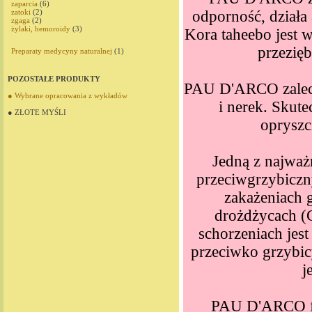
zaparcia
(6)
odporność, działa
zatoki
(2)
zgaga
(2)
żylaki, hemoroidy
(3)
Kora taheebo jest 
przezięb
Preparaty medycyny naturalnej
(1)
POZOSTAŁE PRODUKTY
PAU D'ARCO zalecan
● Wybrane opracowania z wykładów
i nerek. Skute
● ZŁOTE MYŚLI
opryszc
Jedną z najważ
przeciwgrzybiczn
zakażeniach 
drożdżycach (C
schorzeniach jes
przeciwko grzybic
j
PAU D'ARCO fi