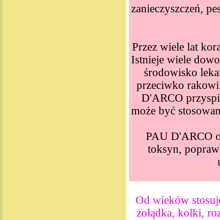
zanieczyszczeń, pes
Przez wiele lat ko
Istnieje wiele do
środowisko lekar
przeciwko rakowi.
D'ARCO przyspies
może być stosowany
PAU D'ARCO ocz
toksyn, poprawi
Od wieków stosuje
żołądka, kolki, r