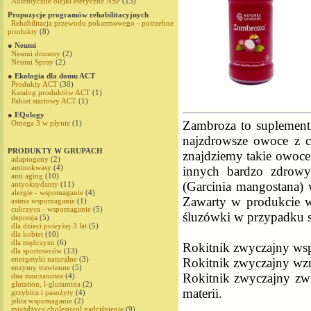
Autentyczne olejki eteryczne NSP
(13)
Propozycje programów rehabilitacyjnych
Rehabilitacja przewodu pokarmowego - potrzebne
produkty
(8)
● Neumi
Neumi doustny
(2)
Neumi Spray
(2)
● Ekologia dla domu ACT
Produkty ACT
(30)
Katalog produktów ACT
(1)
Pakiet startowy ACT
(1)
● EQology
Zambroza to suplement 
Omega 3 w płynie
(1)
najzdrowsze owoce z c
PRODUKTY W GRUPACH
znajdziemy takie owoce 
adaptogeny
(2)
aminokwasy
(4)
innych bardzo zdrowy
anti aging
(10)
(Garcinia mangostana) 
antyoksydanty
(11)
alergie - wspomaganie
(4)
Zawarty w produkcie w
astma wspomaganie
(1)
cukrzyca - wspomaganie
(5)
śluzówki w przypadku s
depresja
(5)
dla dzieci powyżej 3 lat
(5)
dla kobiet
(10)
dla mężczyzn
(6)
Rokitnik zwyczajny ws
dla sportowców
(13)
energetyki naturalne
(3)
Rokitnik zwyczajny wzm
enzymy trawienne
(5)
Rokitnik zwyczajny z
dna moczanowa
(4)
glutation, l-glutamina
(2)
materii.
grzybica i pasożyty
(4)
jelita wspomaganie
(2)
miażdżyca,cholesterol,nadciśnienie
(9)