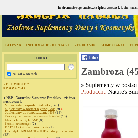
Ta strona stosuje ciasteczka (pliki cookies). Ustal w
GŁÓWNA
·
INFORMACJE i KONTAKT
·
REGULAMIN
·
KOMENTARZE
·
FOR
.:: SZUKAJ ::.
Zambroza (45
szukaj w opisach
»
Suplementy w postac
»
PROMOCJE !!!
»
NOWOŚCI !!!
Producent:
Nature's Sun
● NSP - Naturalne Słoneczne Produkty - ziołowe
nutraceutyki
Suplementy : kapsułki i tabletki
(140)
Suplementy w postaci płynnej NSP
(9)
»
Suplementy do rozpuszczania NSP
(14)
Zestawy celowane , w zestawach taniej
(16)
Maści i kosmetyki NSP
(8)
Środki czyszczące
(2)
KATALOG Suplementów NSP
(1)
kosmetyki BREMANI - 100% natury i rezultatu
(13)