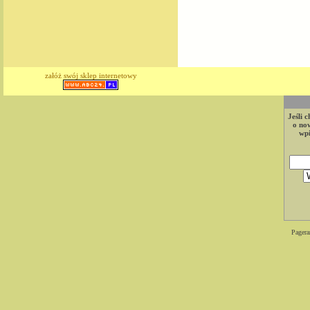
załóż swój sklep internetowy
Jeśli 
o now
wpi
Pagera