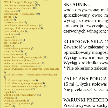
NNKT: Omega 3, Omega 9
(2)
SKŁADNIKI:
nowotwory - wspomaganie
(12)
oczyszczanie organizmu
(10)
woda oczyszczona; mali
odporność
(21)
odchudzanie - wspomaganie
(9)
sproszkowany owoc ma
omega -3
(2)
wyciąg z owocni mang
pamięć
(4)
pasożyty, grzyby
(6)
kolcowoju zwyczajneg
pobudzenie, witalność, energia
(4)
potencja, libido - wspomaganie
(3)
czerwonych winogron; w
przeciwbakteryjne
(4)
probiotyki
(4)
prostata
(4)
przeciwbólowe
(1)
KLUCZOWE SKŁADN
sen - poprawa
(4)
słuch
(1)
Zawartość w zalecanej p
skóra, włosy, paznokcie
(5)
Sproszkowany mangosta
stany zapalne
(4)
stres, zmęczenie
(11)
Wyciąg z owocni mangostanu 
system hormonalny-wspomaganie
(10)
system immunologiczny
(6)
Wyciąg z rokitnika zwycz
system nerwowy - wspomaganie
(15)
stawy i kości - wspomaganie
(15)
* Nie określono zaleca
układ krwionośny, serce, naczynia- wspomaganie
(12)
układ limfatyczny - wspomaganie oczyszczania
(2)
ZALECANA PORCJA 
uklad moczowy - wsparcie
(5)
15 ml (1 łyżka stołowa)
układ oddechowy- wspomaganie
(3)
układ pokarmowy - wspomaganie
(19)
Nie przekraczać zalecane
tarczyca - wspomaganie
(2)
trądzik
(2)
wątroba, pęcherzyk żółciowy
(5)
witaminy
(6)
WARUNKI PRZECH
witaminy i minerały
(8)
włosy, skóra, paznokcie
(6)
Przechowywać w suchym 
wzrok
(5)